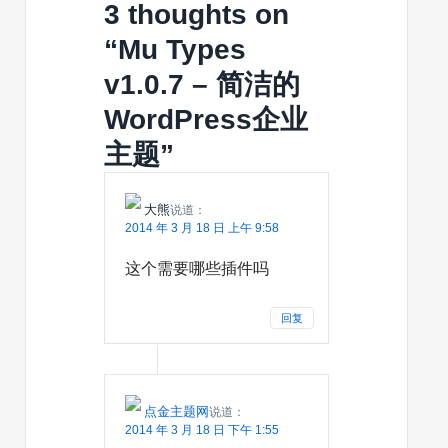
3 thoughts on
业
题
WordPress
“
Mu Types
主
v1.0.7 – 简洁的
题
WordPress企业
主题
”
大熊
说道：
2014 年 3 月 18 日 上午 9:58
这个需要哪些插件吗
回复
点金主题网
说道：
2014 年 3 月 18 日 下午 1:55