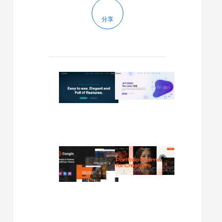
分享
2024/01/03
2024/01/01
Nexgen
Avas
v1.1.3
v6.4.8
–
–
咨
多
询
功
和
能
企
WordPre
2023/12/14
2023/10/09
业
主
Congin
Ingenios
WordPress
题
v1.03
v1.4.0
主
|
–
题
工
创
厂
意
和
WordPre
工
主