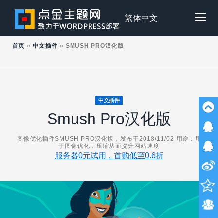
Skip
to
点
繁体中文
Tog
content
首页
»
中文插件
»
SMUSH PRO汉化版
金
Mob
主
Me
中文插件
Smush Pro汉化版
题
图像优化插件SMUSH PRO汉化版，发布于2018/11/02 用途：用
于图像优化，压缩从而提升网站速度
服务器0元试用，首购低至0.6折