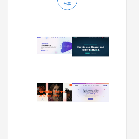
分享
2024/01/01
2024/01/03
Avas
Nexgen
v6.4.8
v1.1.3
–
–
多
咨
功
询
能
和
WordPress
企
2023/10/09
2023/06/24
主
业
Ingenioso
Sandbox
题
WordPre
v1.4.0
v1.1.3-
主
–
现
题
创
代
意
多
WordPress
功
主
能
题
WordPre