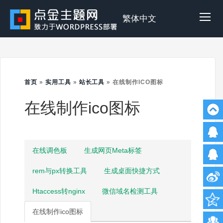
Skip
to
点
繁体中文
Tog
content
金
Mob
首页
»
实用工具
»
站长工具
»
在线制作ICO图标
主
Me
在线制作ico图标
题
在线调色板
生成网页Meta标签
rem与px转换工具
生成桌面快捷方式
Htaccess转nginx
微信域名检测工具
在线制作ico图标