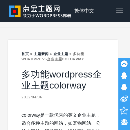
Skip
to
点
繁体中文
Tog
content
金
Mob
主
首页
»
主题新闻
»
企业主题
»
多功能
Me
WORDPRESS企业主题COLORWAY
多功能wordpress企
题
业主题colorway
2012/04/06
colorway是一款优秀的英文企业主题，
适合多种主题的网站，如宠物网站、公