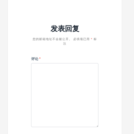
推
大
自
荐
气
适
wordpress
性
企
列
发表回复
业
表
主
主
题
题
您的邮箱地址不会被公开。
必填项已用
*
标
注
Acacia
评论
*