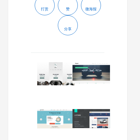
打赏
赞
微海报
分享
2020/05/13
2018/08/07
2020
免
年
费
10
WordPre
个
企
最
业
佳
主
WordPress
题
2014/02/24
2013/12/29
企
Elegant
Rockettheme
Listings
业
下
出
v.1.6.1
主
载
品
–
题
的
WordPre