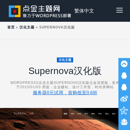
Skip
to
点
繁体中文
Tog
content
首页
»
汉化主题
»
SUPERNOVA汉化版
金
Mob
主
Me
汉化主题
Supernova汉化版
题
WORDPRESSS企业主题SUPERNOVA汉化版点金深度版，发布
于2015/01/03 用途：企业建站，设计工作室，时尚类网站
服务器0元试用，首购低至0.6折