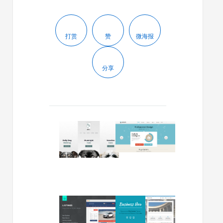
打赏
赞
微海报
分享
2020/05/13
2014/02/24
2020
Rockett
年
出
10
品
个
的
最
大
佳
气
WordPress
wordpre
2013/12/29
2013/12/25
企
企
Listings
Busines
业
业
v.1.6.1
Idea