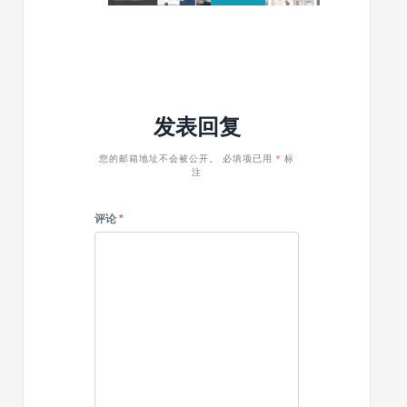
主
主
–
v.1.2
题
题
WordPress
–
推
Acacia
自
多
荐
适
目
性
的
列
自
发表回复
表
适
主
性
题
wordpre
您的邮箱地址不会被公开。
必填项已用
*
标
注
企
业
主
评论
*
题