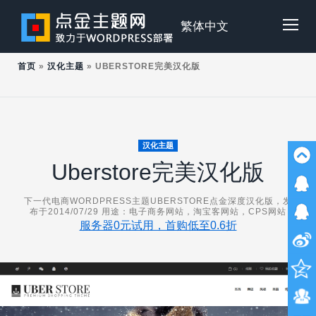
Skip
to
点
繁体中文
Tog
content
首页
»
汉化主题
»
UBERSTORE完美汉化版
金
Mob
主
Me
汉化主题
Uberstore完美汉化版
题
下一代电商WORDPRESS主题UBERSTORE点金深度汉化版，发
布于2014/07/29 用途：电子商务网站，淘宝客网站，CPS网站
服务器0元试用，首购低至0.6折