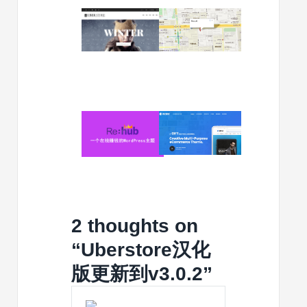
2015/03/23
2015/01/13
Uberstore
Uberstor
汉
汉
化
化
版
版
更
更
新
新
到
到
2024/01/22
2024/01/11
v2.1.1
v2.0.4
Rehub：
Riode
一
v1.6.6
个
–
在
多
线
功
赚
能
钱
WooCom
2 thoughts on
的
主
WordPress
题
“
Uberstore汉化
主
版更新到v3.0.2
题
”