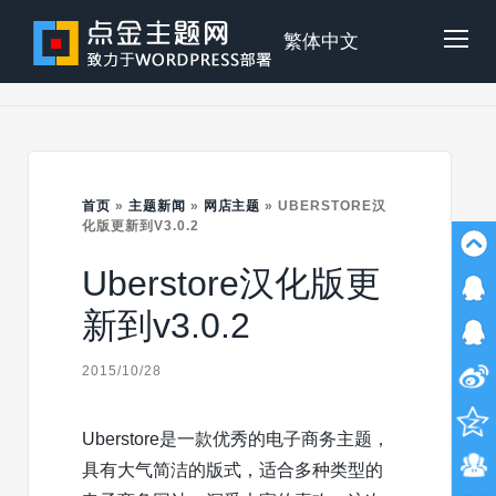
Skip
to
点
繁体中文
Tog
content
金
Mob
主
首页
»
主题新闻
»
网店主题
»
UBERSTORE汉
Me
化版更新到V3.0.2
Uberstore汉化版更
题
新到v3.0.2
2015/10/28
Uberstore是一款优秀的电子商务主题，
具有大气简洁的版式，适合多种类型的