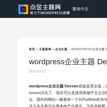
Skip
to
点
繁体中文
content
金
主
首页
»
主题新闻
»
企业主题
»
WORDPRESS企业主题 
wordpress企业主题 D
题
2011/12/12
wordpress企业主题 Devster
原版是英文版，
ronson汉化了。现在可以直接用来做中文企业网
台。国外的网站一般都有一个叫Portfoli
这个东东最适合用来做产品展示。下面是截图