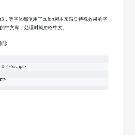
3，等字体都使用了cufon脚本来渲染特殊效果的字
字体的中文库，处理时就忽略中文。
并删除：
:0--></script>

ipt>