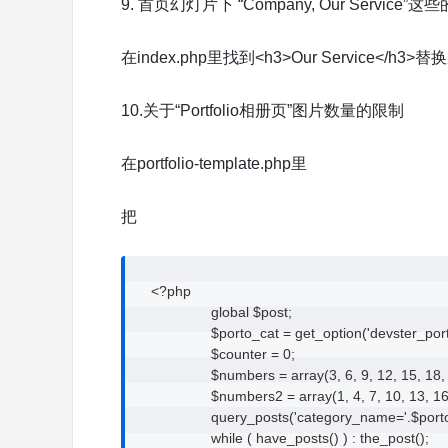
9. 首页幻灯片下 “Company, Our Service
在index.php里找到<h3>Our Service<
10.关于“Portfolio相册页”图片数量的限制
在portfolio-template.php里
把
   <?php

                  global $post;

                  $porto_cat = get_option('devster_portf
                  $counter = 0;

                  $numbers = array(3, 6, 9, 12, 15, 18,
                  $numbers2 = array(1, 4, 7, 10, 13, 1
                  query_posts('category_name='.$por
                  while ( have_posts() ) : the_post();
