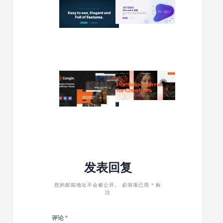
Nexgen
Avas
v1.1.3
v6.4.8
–
–
咨
多
询
功
和
能
企
WordPre
2023/12/14
2023/10/09
业
主
Congin
Ingenios
WordPress
题
v1.03
v1.4.0
主
|
–
题
工
创
厂
意
和
WordPre
工
主
业
题
发表回复
WordPress
主
题
您的邮箱地址不会被公开。
必填项已用
*
标
注
评论
*