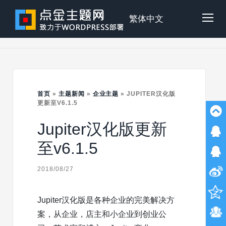
Skip
to
点
繁体中文
Tog
content
金
Mob
主
首页
»
主题新闻
»
企业主题
»
JUPITER汉化版
Me
更新至V6.1.5
Jupiter汉化版更新
题
至v6.1.5
2018/08/27
Jupiter汉化版是各种企业的完美解决方
案，从企业，店主和小企业到创业公