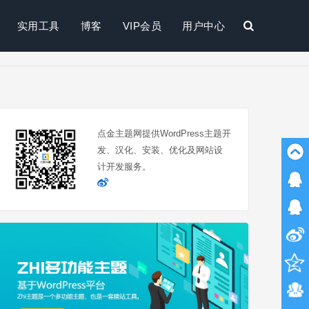
实用工具
博客
VIP会员
用户中心
搜
索
点金主题网提供WordPress主题开
发、汉化、安装、优化及网站设
计开发服务。