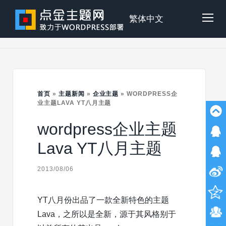
Skip
to
点
繁体中文
Tog
content
金
Mob
主
首页
»
主题新闻
»
企业主题
»
WORDPRESS企
Me
业主题LAVA YT八月主题
wordpress企业主题
题
Lava YT八月主题
2013/08/06
YT八月份出品了一款全新特色的主题
Lava，之所以是全新，源于其风格别于