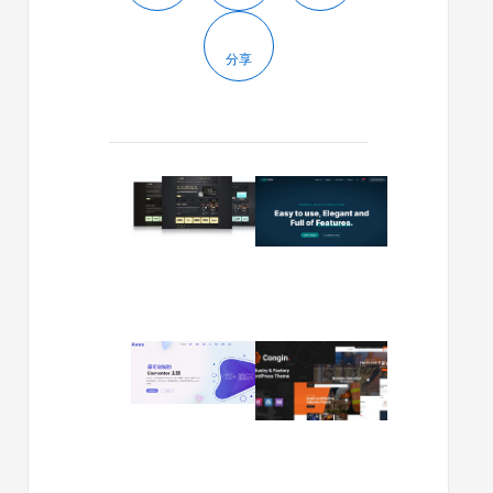
分享
2012/12/13
2024/01/03
wordpress
Nexgen
企
v1.1.3
业
–
主
咨
题
询
Drive:YT
和
精
企
2024/01/01
2023/12/14
品
业
Avas
Congin
黑
WordPre
v6.4.8
v1.03
旋
主
–
|
风
题
多
工
功
厂
能
和