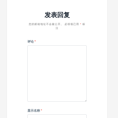
WordPress
工
主
业
发表回复
题
WordPre
主
题
您的邮箱地址不会被公开。
必填项已用
*
标
注
评论
*
显示名称
*