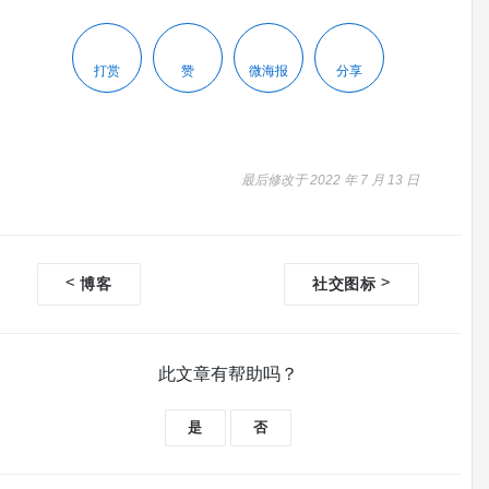
打赏
赞
微海报
分享
最后修改于 2022 年 7 月 13 日
<
>
博客
社交图标
文
档
导
航
此文章有帮助吗？
是
否