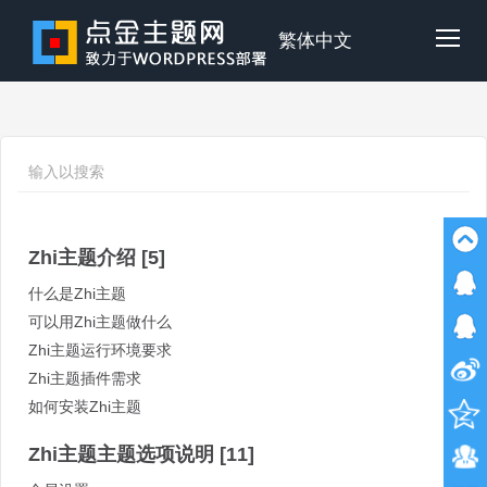
Skip
to
点
繁体中文
Tog
content
金
Mob
主
Me
Zhi主题介绍
[5]
题
什么是Zhi主题
可以用Zhi主题做什么
Zhi主题运行环境要求
Zhi主题插件需求
如何安装Zhi主题
Zhi主题主题选项说明
[11]