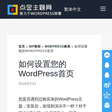
Skip
to
点
繁体中文
Tog
content
金
Mob
主
首页
»
WP教程
»
WORPRESS教程
»
如何设置
Me
您的WORDPRESS首页
如何设置您的
题
WordPress首页
2018/07/31
您是否遇到过购买来的WordPress主
题，安装后，发现和演示不一样？对于