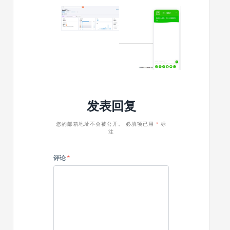
功
提
2025/04/11
2025/03/07
能？
示
这
如
不
些
何
安
是
添
全？
做
加
3
网
AI
分
站
到
钟
最
WordPre
诊
有
中
断
发表回复
效
（完
与
的
整
修
方
指
您的邮箱地址不会被公开。
必填项已用
*
标
复
注
法
南）
方
案
评论
*