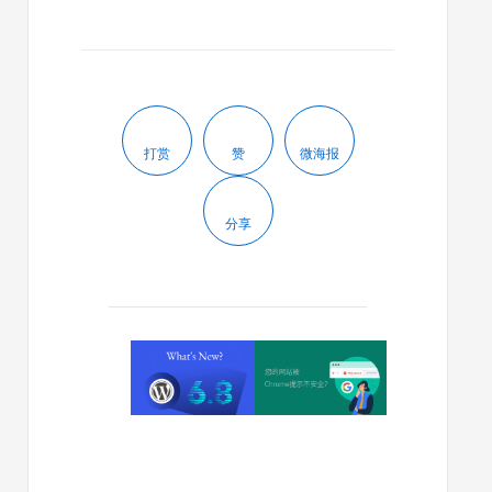
打赏
赞
微海报
分享
2025/04/16
2025/04/15
WordPress
您
6.8
的
有
网
哪
站
些
被
新
Chrome