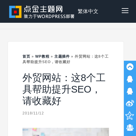
Skip
to
点
繁体中文
Tog
content
金
Mob
主
首页
»
WP教程
»
主题插件
»
外贸网站：这8个工
Me
具帮助提升SEO，请收藏好
外贸网站：这8个工
题
具帮助提升SEO，
请收藏好
2018/11/12