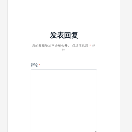
一
ChatGPT
你
WordPre
样，
更
的
中
搜
适
WordPress
创
索
合
网
建
引
你
站
在
擎
发表回复
上
线
清
添
培
楚
加
训
您的邮箱地址不会被公开。
必填项已用
*
标
很，
注
AI
手
发
客
册
布
服
评论
*
前
多
用
这
几
个
工
具
检
测