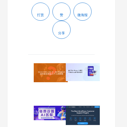
打赏
赞
微海报
分享
2024/01/19
2024/06/07
别
这
以
9
为
个
AI
WordPre
写
AI
作
插
和
件，
2024/05/04
2024/02/29
人
可
如
如
写
能
何
何
的
比
在
在