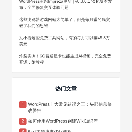
WordPress主题Impreza更新 | v8.3.6.1 汉化版本发
布：全面修复交互体验问题
这些浏览器游戏网站太简单了，但是每月赚的钱突
破了我们的思维
别小看这些免费工具网站，有的每月可以赚45.8万
美元
炸裂实测！6G普通显卡也能生成AI视频，完全免费
开源，附教程
热门文章
WordPress十大常见错误之三：头部信息修
1
改警告
如何使用WordPress创建Wiki知识库
2
the7主题速度优化教程
3