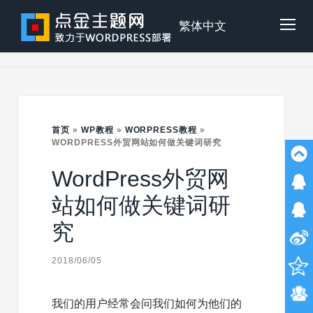
Skip
to
点
繁体中文
Tog
content
金
Mob
主
首页
»
WP教程
»
WORPRESS教程
»
Me
WORDPRESS外贸网站如何做关键词研究
WordPress外贸网
题
站如何做关键词研
究
2018/06/05
我们的用户经常会问我们如何为他们的