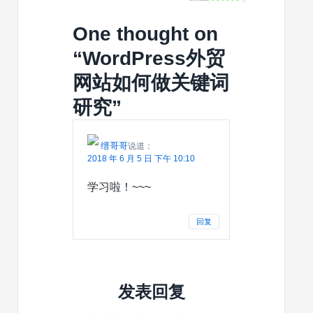
分
站
到
钟
最
WordPre
One thought on
诊
有
中
断
效
（完
“
WordPress外贸
与
的
整
修
网站如何做关键词
方
指
复
法
南）
方
研究
”
案
缙哥哥
说道：
2018 年 6 月 5 日 下午 10:10
学习啦！~~~
回复
发表回复