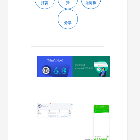
打赏
赞
微海报
分享
2025/04/16
2025/04/15
WordPress
您
6.8
的
有
网
哪
站
些
被
新
Chrome
功
提
2025/04/11
2025/03/07
能？
示
这
如
不
些
何
安
是
添
全？
做
加
3
网
AI