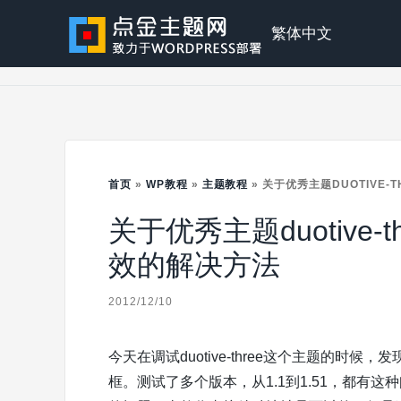
Skip
to
点
繁体中文
content
金
主
首页
»
WP教程
»
主题教程
»
关于优秀主题DUOTIVE
关于优秀主题duotive
题
效的解决方法
2012/12/10
今天在调试duotive-three这个主题的
框。测试了多个版本，从1.1到1.51，都有