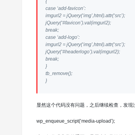
{
case ‘add-favicon’:
imgurl2 = jQuery(‘img’,html).attr(‘src’);
jQuery(‘#favicon’).val(imgurl2);
break;
case ‘add-logo’:
imgurl2 = jQuery(‘img’,html).attr(‘src’);
jQuery(‘#headerlogo’).val(imgurl2);
break;
}
tb_remove();
}
显然这个代码没有问题，之后继续检查，发现
wp_enqueue_script(‘media-upload’);