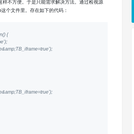
这样不方便。于是只能需求解决方法。通过检视源
.php这个文件里。存在如下的代码：
() {
e’);
e&amp;TB_iframe=true’);
e&amp;TB_iframe=true’);