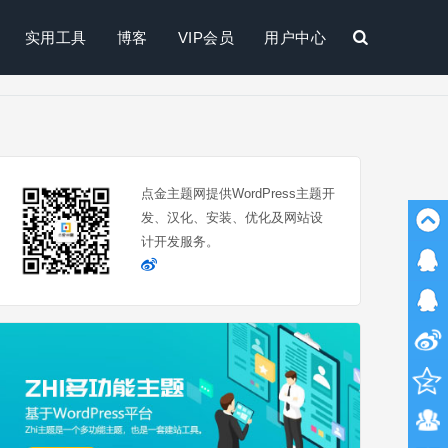
实用工具
博客
VIP会员
用户中心
搜
索
点金主题网提供WordPress主题开
发、汉化、安装、优化及网站设
计开发服务。