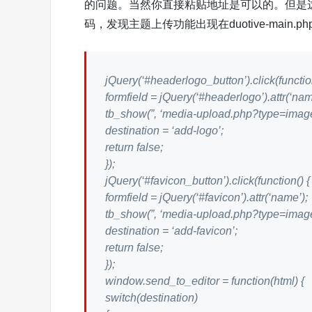
的问题。当然你直接粘贴地址是可以的。但是
码，发现主题上传功能出现在duotive-main
jQuery(‘#headerlogo_button’).click(function
formfield = jQuery(‘#headerlogo’).attr(‘nam
tb_show(”, ‘media-upload.php?type=imag
destination = ‘add-logo’;
return false;
});
jQuery(‘#favicon_button’).click(function() {
formfield = jQuery(‘#favicon’).attr(‘name’);
tb_show(”, ‘media-upload.php?type=imag
destination = ‘add-favicon’;
return false;
});
window.send_to_editor = function(html) {
switch(destination)