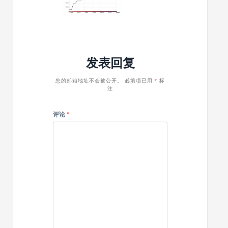
添
在
导
加
增
入
更
强
演
多
与
示
社
古
页
交
发表回复
腾
眉
媒
堡
体
的
您的邮箱地址不会被公开。
必填项已用
*
标
图
注
兼
标
容
性
评论
*