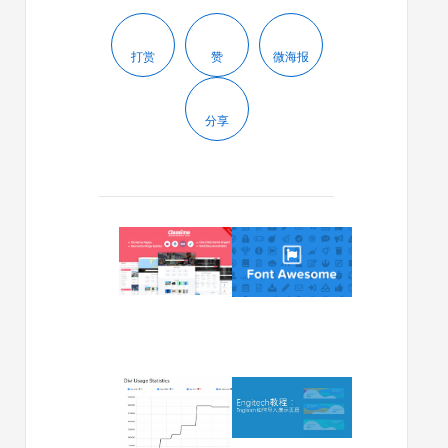
打赏
赞
微海报
分享
2023/11/23
2023/08/28
Classima
如
WordPress
何
主
向
题
Divi
文
的
档
页
眉
2023/01/10
2022/06/13
和
Divi
Engitech
页
5.0
如
脚
旨
何