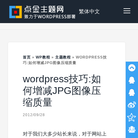
Skip
to
点
繁体中文
Tog
content
金
Mob
主
首页
»
WP教程
»
主题教程
»
WORDPRESS技
Me
巧:如何增减JPG图像压缩质量
wordpress技巧:如
题
何增减JPG图像压
缩质量
2012/09/28
对于我们大多少站长来说，对于网站上