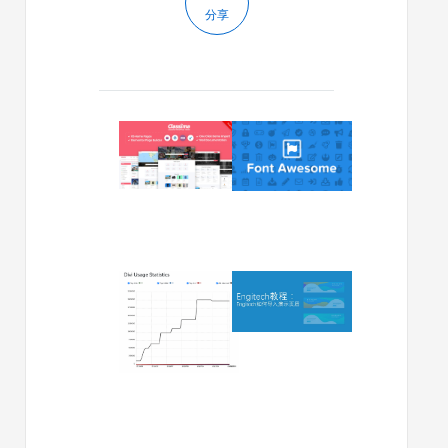
分享
2023/11/23
2023/08/28
Classima
如
WordPress
何
主
向
题
Divi
文
的
档
页
眉
2023/01/10
2022/06/13
和
Divi
Engitech
页
5.0
如
脚
旨
何
添
在
导
加
增
入
更
强
演
多
与
示
社
古
页