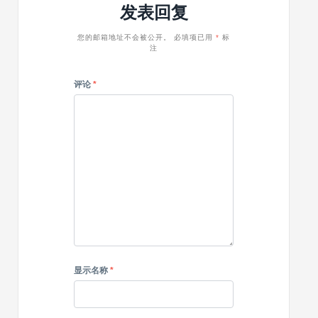
交
发表回复
腾
眉
媒
堡
体
的
您的邮箱地址不会被公开。
必填项已用
*
标
图
注
兼
标
容
性
评论
*
显示名称
*