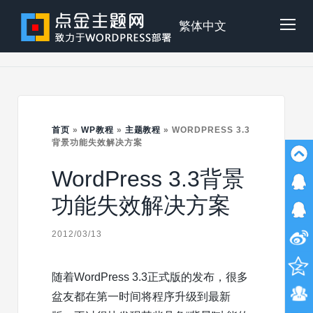
Skip
to
点
繁体中文
Tog
content
金
Mob
主
首页
»
WP教程
»
主题教程
»
WORDPRESS 3.3
Me
背景功能失效解决方案
WordPress 3.3背景
题
功能失效解决方案
2012/03/13
随着WordPress 3.3正式版的发布，很多
盆友都在第一时间将程序升级到最新