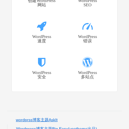
创建WordPress
WordPress
网站
SEO
WordPress
WordPress
速度
错误
WordPress
WordPress
安全
多站点
wordprss博客主题AskIt
Wordpress博客主题Big Easy(yootheme出品)