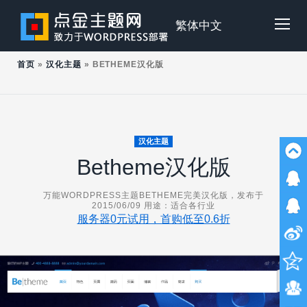
Skip
to
点
繁体中文
Tog
content
首页
»
汉化主题
»
BETHEME汉化版
金
Mob
主
Me
汉化主题
Betheme汉化版
题
万能WORDPRESS主题BETHEME完美汉化版，发布于
2015/06/09 用途：适合各行业
服务器0元试用，首购低至0.6折