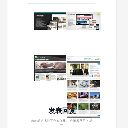
2013/12/27
2013/03/14
Jupiter
wordpre
v1.9-
CMS
自
主
适
题
性
SuperCha
wordpress
大
杂
胆
2012/09/01
2012/08/13
志
用
黑
wordpre
主
色
色
主
题
风
题
格
下
wordpress
载
cms
之
主
CMS
题
主
发表回复
eFinance
题
table
您的邮箱地址不会被公开。
必填项已用
*
标
注