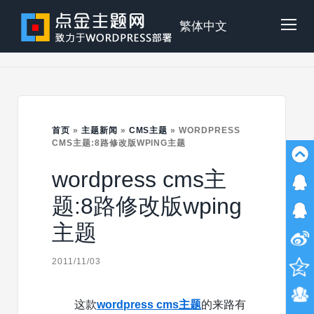
Skip
to
点
繁体中文
Tog
content
金
Mob
主
首页
»
主题新闻
»
CMS主题
»
WORDPRESS
Me
CMS主题:8路修改版WPING主题
wordpress cms主
题
题:8路修改版wping
主题
2011/11/03
这款
wordpress cms主题
的来路有