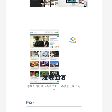
v1.9-
CMS
自
主
适
题
性
SuperCha
wordpress
大
杂
胆
2012/08/13
2012/06/16
志
用
wordpress
来
主
色
主
稿
题
题
选
下
登
载
wordpre
之
CMS
CMS
主
主
题
发表回复
题
lovnvns1
table
您的邮箱地址不会被公开。
必填项已用
*
标
注
评论
*