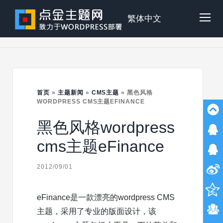
Skip
to
点
繁体中文
Tog
content
金
Mob
主
首页
»
主题新闻
»
CMS主题
»
黑色风格
Me
WORDPRESS CMS主题EFINANCE
黑色风格wordpress
题
cms主题eFinance
2012/09/01
eFinance是一款漂亮的wordpress CMS
主题，采用了专业的版面设计，该