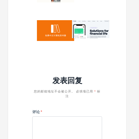
公
高
共
权
数
重
据
论
2024/01/19
2023/12/30
创
坛
Github
免
建
网
仓
费
网
站，
库
下
站，
可
107k
载
1
以
Stars，
Scalo
年
做
免
v1.2.9
赚
SEO
费
–
了
外
中
初
几
链，
发表回复
文
创
百
请
计
&
万
收
算
SaaS
您的邮箱地址不会被公开。
必填项已用
*
标
藏
注
机
WordPre
类
主
书
题
评论
*
籍，
如
同
发