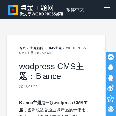
Skip
to
点
繁体中文
Tog
content
金
Mob
主
首页
»
主题新闻
»
CMS主题
»
WODPRESS
Me
CMS主题：BLANCE
wodpress CMS主
题
题：Blance
2012/03/09
Blance主题
是一款
wodpress CMS主
题
，当然也适合企业做产品展示使用，