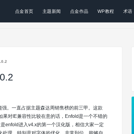
点金首页
主题新闻
点金作品
WP教程
术语
0.2
0.2
，功能强。一直占据主题森达周销售榜的前三甲。这款
8。如果对IE兼容性比较在意的话，Enfold是一个不错的
这是enfold进入v4.x的第一个汉化版，相信大家一定
化处理。特别是对字体的优化，非常到位。能够自