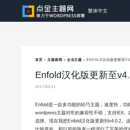
Skip
to
点
繁体中文
content
金
主
首页
»
主题新闻
»
企业主题
»
ENFOLD汉化版更新至V4.
Enfold汉化版更新至v4.
题
2017/03/11
Enfold是一款多功能的轻巧主题，速度快
wordpress主题对IE的兼容性不错，支持IE
选择。现在我把Enfold汉化版更新到v4.0.2。
比较喜欢。和以前的版本一样进行了完美的优