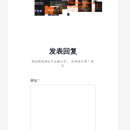
业
主
Congin
Ingenios
WordPress
题
v1.03
v1.4.0
主
|
–
题
工
创
厂
意
和
WordPre
工
主
业
题
发表回复
WordPress
主
题
您的邮箱地址不会被公开。
必填项已用
*
标
注
评论
*