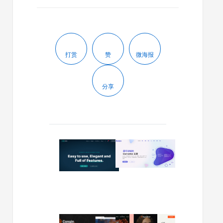
打赏
赞
微海报
分享
2024/01/03
2024/01/01
Nexgen
Avas
v1.1.3
v6.4.8
–
–
咨
多
询
功
和
能
企
WordPre
2023/12/14
2023/10/09