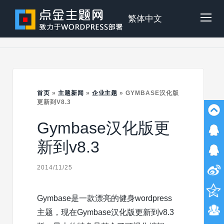
Skip
to
点
繁体中文
Tog
content
金
Mob
主
首页
»
主题新闻
»
企业主题
»
GYMBASE汉化版
Me
更新到V8.3
Gymbase汉化版更
题
新到v8.3
2014/11/25
Gymbase是一款漂亮的健身wordpress
主题，现在Gymbase汉化版更新到v8.3