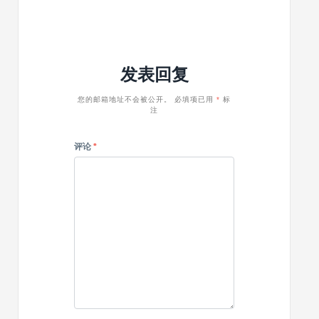
多
工
功
厂
能
和
WordPress
工
主
业
发表回复
题
WordPre
主
题
您的邮箱地址不会被公开。
必填项已用
*
标
注
评论
*