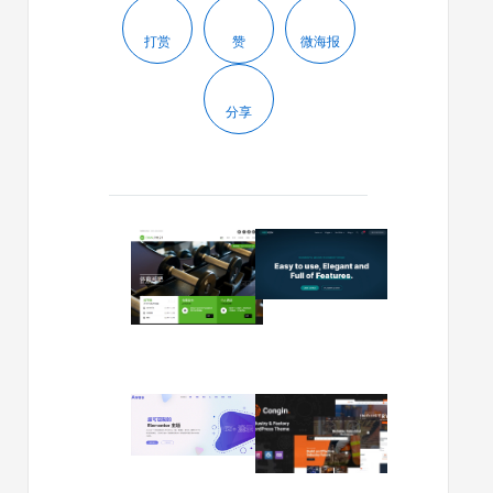
打赏
赞
微海报
分享
2016/11/25
2024/01/03
Gymbase
Nexgen
汉
v1.1.3
化
–
版
咨
更
询
新
和
至
企
2024/01/01
2023/12/14
v10.9
业
Avas
Congin
WordPre
v6.4.8
v1.03
主
–
|
题