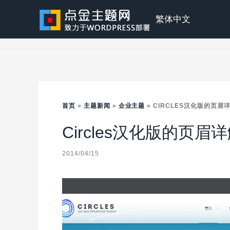
Skip
to
点
繁体中文
content
金
主
首页
»
主题新闻
»
企业主题
»
CIRCLES汉化版的页眉
Circles汉化版的页眉
题
2014/04/15