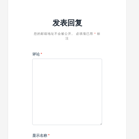
和
WordPre
工
主
业
题
发表回复
WordPress
主
题
您的邮箱地址不会被公开。
必填项已用
*
标
注
评论
*
显示名称
*