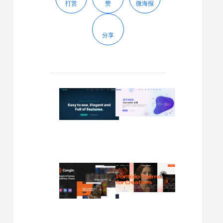
打赏
赞
微海报
分享
2024/01/03
2024/01/01
Nexgen
Avas
v1.1.3
v6.4.8
–
–
咨
多
询
功
和
能
企
WordPre
2023/12/14
2023/10/09
业
主
Congin
Ingenios
WordPress
题
v1.03
v1.4.0
主
|
–
题
工
创
厂
意