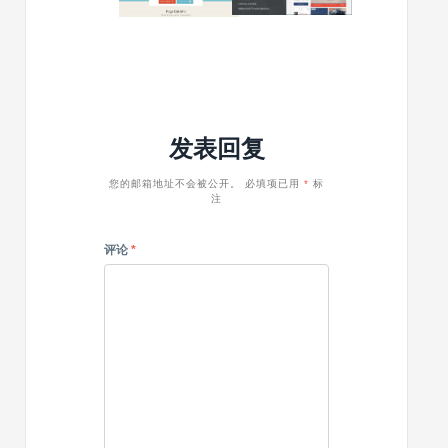
出
v.1.6.1
主
载
品
–
题
的
WordPre
推
大
自
荐
气
适
wordpress
性
企
列
发表回复
业
表
主
主
题
题
您的邮箱地址不会被公开。
必填项已用
*
标
注
Acacia
评论
*