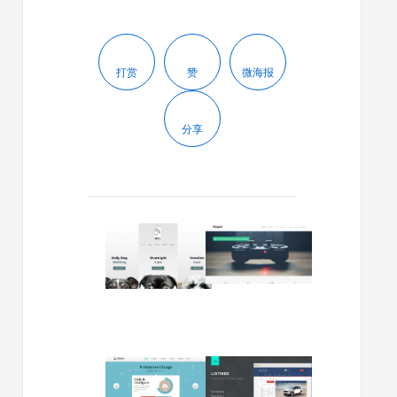
打赏
赞
微海报
分享
2020/05/13
2018/08/07
2020
免
年
费
10
WordPre
个
企
最
业
佳
主
WordPress
题
2014/02/24
2013/12/29
企
Elegant
Rockettheme
Listings
业
下