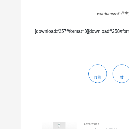
wordpress企业主
[download#257#format=3][download#258#for
打赏
赞
2020/05/13