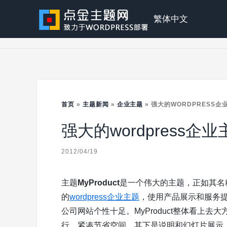
Skip
to
点
繁体中文
content
金
主
首页
»
主题新闻
»
企业主题
»
强大的WORDPRESS企业
强大的wordpress企业主
题
2012/04/19
主题
MyProduct
是一个伟大的主题，正如其名称
的
wordpress企业主题
，使用产品展示和服务
公司网站个性十足。MyProduct整体看上去
行，紧凑节省空间。其下是说明和幻灯片展示，