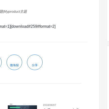
题|Myproduct主题
mat=1][download#259#format=2]
微海报
分享
2018/08/07