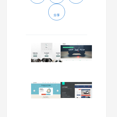
分享
2020/05/13
2018/08/07
2020
免
年
费
10
WordPre
个
企
最
业
佳
主
WordPress
题
2014/02/24
2013/12/29
企
Elegant
Rockettheme
Listings
业
下
出
v.1.6.1
主
载
品
–
题
的
WordPre
推
大
自
荐
气
适