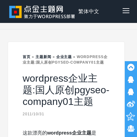
Skip
to
点
繁体中文
Tog
content
金
Mob
主
首页
»
主题新闻
»
企业主题
»
WORDPRESS企
Me
业主题:国人原创PGYSEO-COMPANY01主题
wordpress企业主
题
题:国人原创pgyseo-
company01主题
2011/10/31
这款漂亮的
wordpress企业主题
是