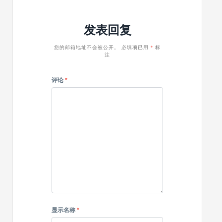
wordpress
性
企
列
发表回复
业
表
主
主
题
题
您的邮箱地址不会被公开。
必填项已用
*
标
注
Acacia
评论
*
显示名称
*