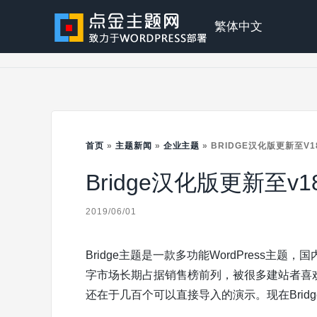
Skip
to
点
繁体中文
content
金
主
首页
»
主题新闻
»
企业主题
»
BRIDGE汉化版更新至V18
Bridge汉化版更新至v18
题
2019/06/01
Bridge主题是一款多功能WordPress主题，
字市场长期占据销售榜前列，被很多建站者喜
还在于几百个可以直接导入的演示。现在Bridge