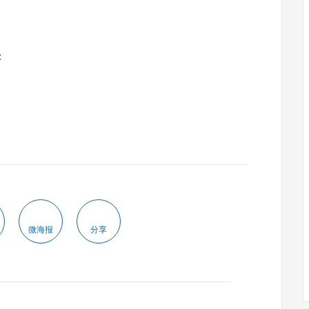
：
微海报
分享