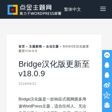
Skip
to
点
繁体中文
Tog
content
金
Mob
主
首页
»
主题新闻
»
企业主题
»
BRIDGE汉化版更
Me
新至V18.0.9
Bridge汉化版更新至
题
v18.0.9
2019/04/22
Bridge汉化版是一款响应式视网膜多用
途WordPress主题，适合任何人。无论