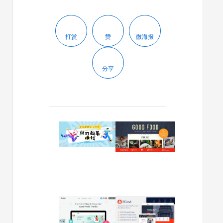
打赏
赞
微海报
分享
2024/02/17
2024/02/05
这
美
个
食
小
(Good
赚
Food)
钱
v1.2.2-
项
食
目，
谱
2023/10/05
2023/02/09
一
杂
Fribbo
EGovt
次
志
v1.0.7-
v1.2.8-