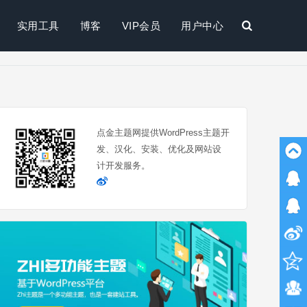
实用工具
博客
VIP会员
用户中心
搜
索
点金主题网提供WordPress主题开
发、汉化、安装、优化及网站设
计开发服务。