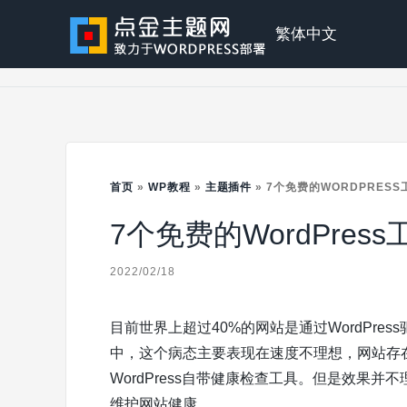
Skip
to
点
繁体中文
content
金
主
首页
»
WP教程
»
主题插件
»
7个免费的WORDPRES
7个免费的WordPre
题
2022/02/18
目前世界上超过40%的网站是通过WordPr
中，这个病态主要表现在速度不理想，网站存
WordPress自带健康检查工具。但是效果并不
维护网站健康。