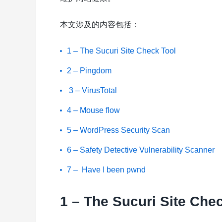
本文涉及的内容包括：
1 – The Sucuri Site Check Tool
2 – Pingdom
3 – VirusTotal
4 – Mouse flow
5 – WordPress Security Scan
6 – Safety Detective Vulnerability Scanner
7 – Have I been pwnd
1 – The Sucuri Site Che