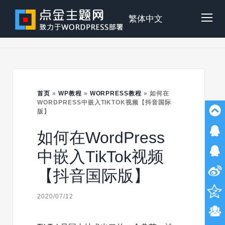
Skip
to
点
繁体中文
Tog
content
金
Mob
主
首页
»
WP教程
»
WORPRESS教程
»
如何在
Me
WORDPRESS中嵌入TIKTOK视频【抖音国际
版】
题
如何在WordPress
中嵌入TikTok视频
【抖音国际版】
2020/07/12