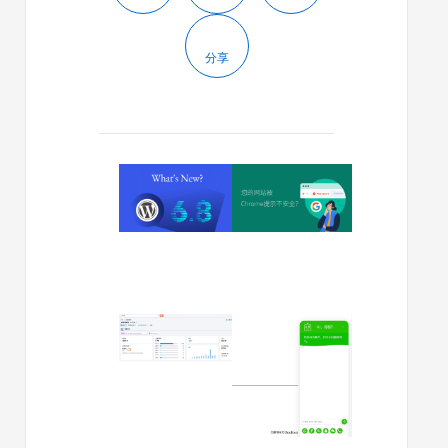
分享
2025/04/16
2025/04/15
WordPress
您
6.8
的
有
网
哪
站
些
被
新
Chrome
功
提
2025/04/11
2025/03/07
能？
示
这
如
不
些
何
安
是
添
全？
做
加
3
网
AI
分
站
到