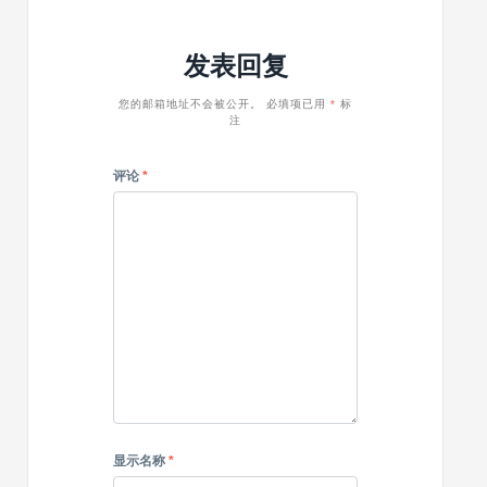
钟
最
WordPre
诊
有
中
断
发表回复
效
（完
与
的
整
修
方
指
您的邮箱地址不会被公开。
必填项已用
*
标
复
注
法
南）
方
案
评论
*
显示名称
*