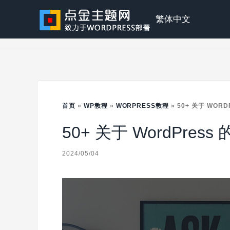
Skip
to
点
繁体中文
content
金
主
首页
»
WP教程
»
WORPRESS教程
»
50+ 关于 WOR
50+ 关于 WordPres
题
2024/05/04