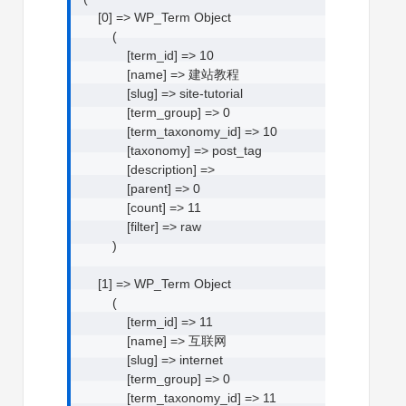
    [0] => WP_Term Object

        (

            [term_id] => 10

            [name] => 建站教程

            [slug] => site-tutorial

            [term_group] => 0

            [term_taxonomy_id] => 10

            [taxonomy] => post_tag

            [description] => 

            [parent] => 0

            [count] => 11

            [filter] => raw

        )

    [1] => WP_Term Object

        (

            [term_id] => 11

            [name] => 互联网

            [slug] => internet

            [term_group] => 0

            [term_taxonomy_id] => 11
