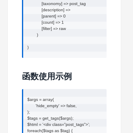
            [taxonomy] => post_tag

            [description] => 

            [parent] => 0

            [count] => 1

            [filter] => raw

        )

)
函数使用示例
$args = array(

	'hide_empty' => false,

);

$tags = get_tags($args);

$html = '<div class="post_tags">';

foreach($tags as $tag) {
