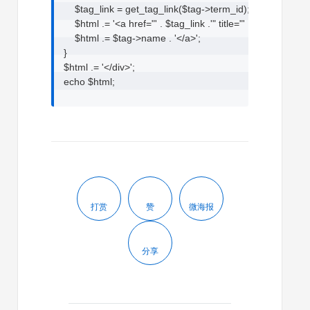
    $tag_link = get_tag_link($tag->term_id);       

    $html .= '<a href="' . $tag_link .'" title="' . $tag->name. 
    $html .= $tag->name . '</a>';

}

$html .= '</div>';

echo $html;
打赏
赞
微海报
分享