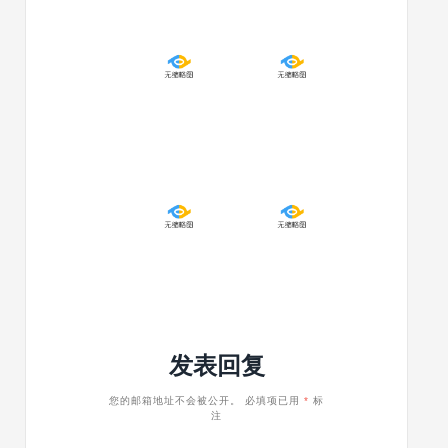
2022/07/13
2022/07/13
WordPress
WordPre
获
获
取
取
相
最
邻
早
文
或
章
最
2022/07/13
2022/07/13
函
近
WordPress
WordPre
数：
文
获
获
get_adjacent_post
章
取
取
函
文
More
数：
章
标
get_boun
子
签
元
分
素
隔
发表回复
函
内
数：
容
get_children
函
您的邮箱地址不会被公开。
必填项已用
*
标
注
数：
get_exte