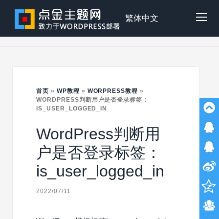
Skip
to
点
繁体中文
Tog
content
金
Mob
主
首页
»
WP教程
»
WORPRESS教程
»
Me
WORDPRESS判断用户是否登录标签：
IS_USER_LOGGED_IN
题
WordPress判断用
户是否登录标签：
is_user_logged_in
2022/07/11