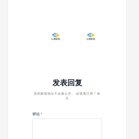
相
最
邻
早
文
或
章
最
2022/07/13
2022/07/13
函
近
WordPress
WordPre
数：
文
获
获
get_adjacent_post
章
取
取
函
文
More
数：
章
标
get_boun
子
签
元
分
素
隔
发表回复
函
内
数：
容
get_children
函
您的邮箱地址不会被公开。
必填项已用
*
标
注
数：
get_exte
评论
*