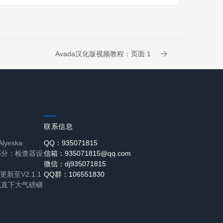
Avada汉化版视频教程：页面 1
联系信息
yeska
QQ：935071815
部分：检查器设
信箱：935071815@qq.com
微信：dj935071815
更新至V2.1.1
QQ群：106551830
:飞流直下大气磅礴