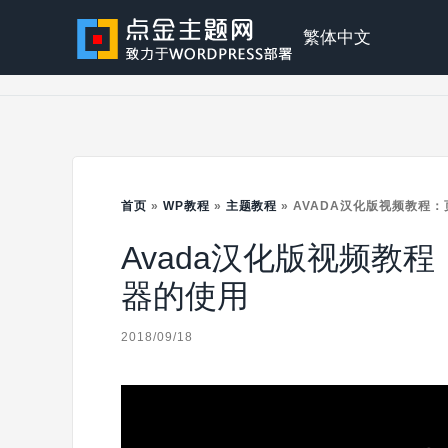
Skip
to
点
繁体中文
content
金
主
首页
»
WP教程
»
主题教程
»
AVADA汉化版视频教程：
Avada汉化版视频教程
题
器的使用
2018/09/18