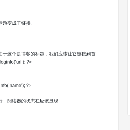
标题变成了链接。
由于这个是博客的标题，我们应该让它链接到首
o(‘url’); ?>
info(‘name’); ?>
分，阅读器的状态栏应该显现