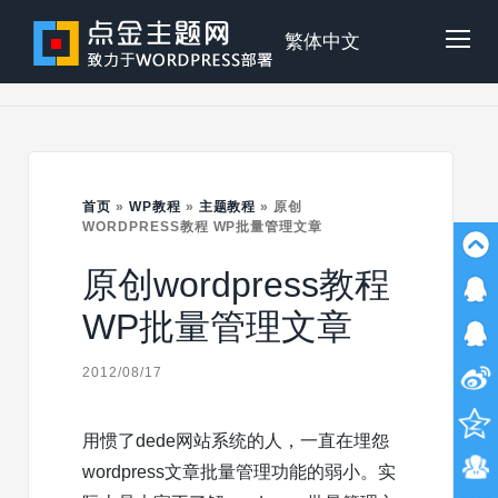
Skip
to
点
繁体中文
Tog
content
金
Mob
主
首页
»
WP教程
»
主题教程
»
原创
Me
WORDPRESS教程 WP批量管理文章
原创wordpress教程
题
WP批量管理文章
2012/08/17
用惯了dede网站系统的人，一直在埋怨
wordpress文章批量管理功能的弱小。实