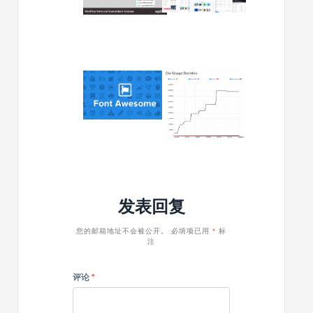
教
WordPre
程:wordpress
主
数
题
据
文
库
档
指
2023/08/28
2023/01/10
导
如
Divi
何
5.0
向
旨
Divi
在
的
增
页
强
眉
与
和
古
发表回复
页
腾
脚
堡
添
的
您的邮箱地址不会被公开。
必填项已用
*
标
注
加
兼
更
容
多
性
评论
*
社
交