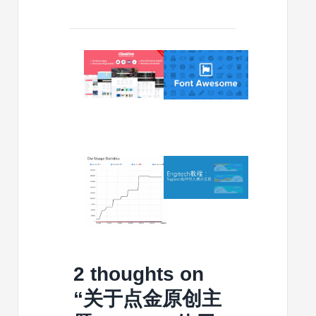
2023/11/23
2023/08/28
Classima
如
WordPress
何
主
向
题
Divi
文
的
档
页
眉
2023/01/10
2022/06/13
和
Divi
Engitech
页
5.0
如
脚
旨
何
添
在
导
加
增
入
更
强
演
多
与
示
2 thoughts on
社
古
页
交
腾
眉
“
关于点金原创主
媒
堡
体