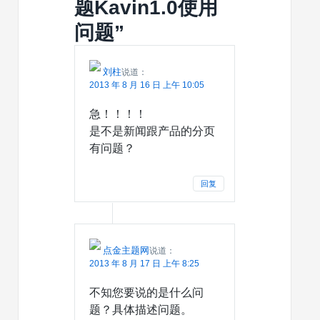
题Kavin1.0使用
的
图
兼
标
问题
”
容
性
刘柱
说道：
2013 年 8 月 16 日 上午 10:05
急！！！！
是不是新闻跟产品的分页
有问题？
回复
点金主题网
说道：
2013 年 8 月 17 日 上午 8:25
不知您要说的是什么问
题？具体描述问题。