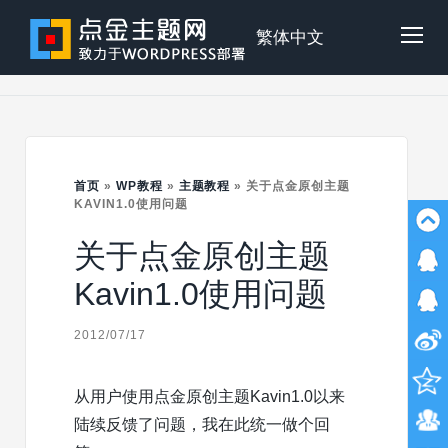
Skip
to
点
繁体中文
Tog
content
金
Mob
主
首页
»
WP教程
»
主题教程
»
关于点金原创主题
Me
KAVIN1.0使用问题
关于点金原创主题
题
Kavin1.0使用问题
2012/07/17
从用户使用点金原创主题Kavin1.0以来
陆续反馈了问题，我在此统一做个回