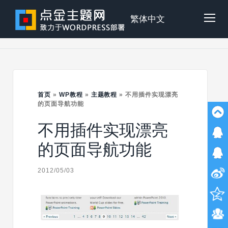
Skip
to
点
繁体中文
Tog
content
金
Mob
主
首页
»
WP教程
»
主题教程
»
不用插件实现漂亮
Me
的页面导航功能
不用插件实现漂亮
题
的页面导航功能
2012/05/03