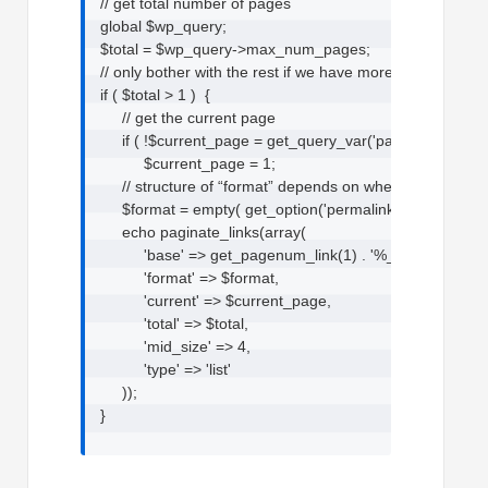
// get total number of pages

global $wp_query;

$total = $wp_query->max_num_pages;

// only bother with the rest if we have more than 1 page!

if ( $total > 1 )  {

     // get the current page

     if ( !$current_page = get_query_var('paged') )

          $current_page = 1;

     // structure of “format” depends on whether we’re usi
     $format = empty( get_option('permalink_structure') 
     echo paginate_links(array(

          'base' => get_pagenum_link(1) . '%_%',

          'format' => $format,

          'current' => $current_page,

          'total' => $total,

          'mid_size' => 4,

          'type' => 'list'

     ));

}