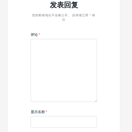
交
发表回复
腾
眉
媒
堡
体
的
您的邮箱地址不会被公开。
必填项已用
*
标
图
注
兼
标
容
性
评论
*
显示名称
*