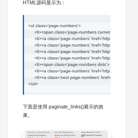
HTML源码显示为：
<ul class='page-numbers'>

     <li><span class='page-numbers current'>1</span></li
     <li><a class='page-numbers' href='http://mysite.com/
     <li><a class='page-numbers' href='http://mysite.com/
     <li><a class='page-numbers' href='http://mysite.com/p
     <li><a class='page-numbers' href='http://mysite.com/
     <li><span class='page-numbers dots'>...</span></li>

     <li><a class='page-numbers' href='http://mysite.com/
     <li><a class='next page-numbers' href='http://mysite
</ul>
下面是使用 paginate_links()展示的效
果。