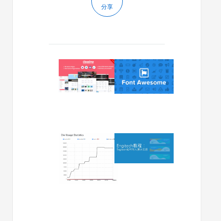
分享
2023/11/23
2023/08/28
Classima
如
WordPress
何
主
向
题
Divi
文
的
档
页
眉
2023/01/10
2022/06/13
和
Divi
Engitech
页
5.0
如
脚
旨
何
添
在
导
加
增
入
更
强
演
多
与
示
社
古
页