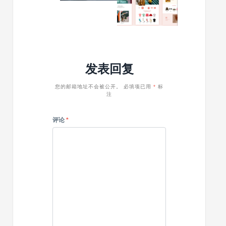
主
–
基
题
多
于
功
块
能
编
响
辑
应
器
发表回复
式
的
WooCommerce
Woocom
主
主
您的邮箱地址不会被公开。
必填项已用
*
标
注
题
题
评论
*