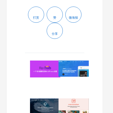
打赏
赞
微海报
分享
2024/01/22
2024/01/11
Rehub：
Riode
一
v1.6.6
个
–
在
多
线
功
赚
能
钱
WooCom
2024/01/06
2023/10/11
的
主
Flatsome
Merchand
WordPress
题
v3.18.2
v2.5-