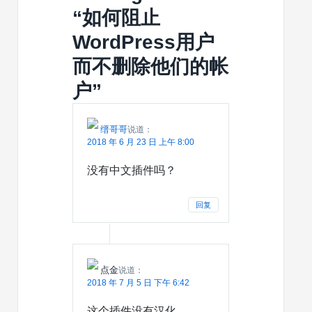
几
链，
文
创
“
如何阻止
百
请
计
&
万
收
WordPress用户
算
SaaS
藏
机
WordPre
而不删除他们的帐
类
主
书
题
户
”
籍，
如
同
缙哥哥
说道：
发
2018 年 6 月 23 日 上午 8:00
现
宝
没有中文插件吗？
藏
回复
点金
说道：
2018 年 7 月 5 日 下午 6:42
这个插件没有汉化