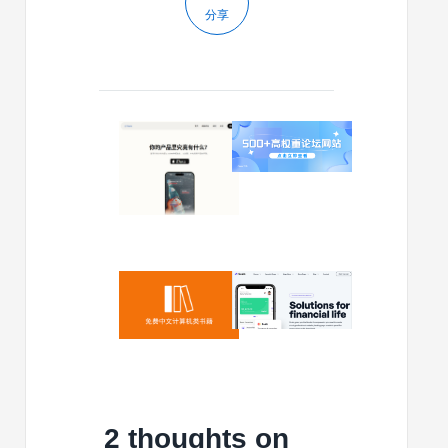
分享
2025/04/23
2024/03/12
有
500
人
多
用
个
公
高
共
权
数
重
据
论
2024/01/19
2023/12/30
创
坛
Github
免
建
网
仓
费
网
站，
库
下
站，
可
107k
载
1
以
Stars，
Scalo
年
做
免
v1.2.9
赚
SEO
费
–
2 thoughts on
了
外
中
初