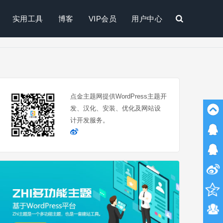
实用工具
博客
VIP会员
用户中心
搜
索
点金主题网提供WordPress主题开
发、汉化、安装、优化及网站设
计开发服务。