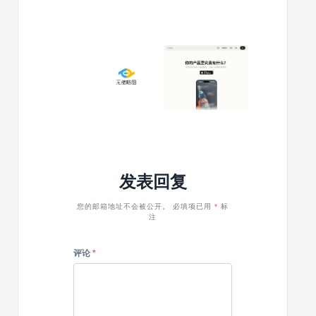
题
题
jarida
jarida
汉
汉
化
化
2013/06/27
2025/04/23
版
版
wordpress
有
更
已
CMS
人
新
更
主
用
到
新
题
公
v1.5.0
到
jarida
共
1.4.0
汉
数
化
据
版
创
发表回复
已
建
更
网
新
站，
您的邮箱地址不会被公开。
必填项已用
*
标
注
到
1
1.32
年
赚
评论
*
了
几
百
万