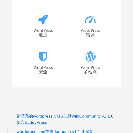
WordPress
WordPress
速度
错误
WordPress
WordPress
安全
多站点
超漂亮的wordpress CMS主题WildCommunity v1.1.6
整合BuddyPress
wordpress cms主题dugoogle v1.1:小清新