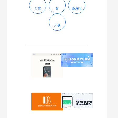
打赏
赞
微海报
分享
2025/04/23
2024/03/12
有
500
人
多
用
个
公
高
共
权
数
重
据
论
2024/01/19
2023/12/30
创
坛
Github
免
建
网
仓
费
网
站，
库
下
站，
可
107k
载