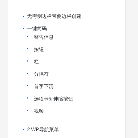
无需侧边栏带侧边栏创建
一键简码
警告信息
按钮
栏
分隔符
首字下沉
选项卡& 伸缩按钮
视频
2 WP导航菜单