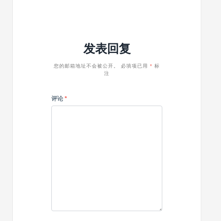
1
以
Stars，
Scalo
年
做
免
v1.2.9
赚
SEO
费
–
了
外
中
初
几
链，
发表回复
文
创
百
请
计
&
万
收
算
SaaS
您的邮箱地址不会被公开。
必填项已用
*
标
藏
注
机
WordPre
类
主
书
题
评论
*
籍，
如
同
发
现
宝
藏